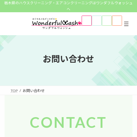
コ
ナ
栃木県のハウスクリーニング・エアコンクリーニングはワンダフルウォッシュ
ン
ビ
へ
テ
ゲ
ア
ア
ア
ア
ン
ー
イ
イ
イ
イ
コ
コ
コ
コ
ツ
シ
ン
ン
ン
ン
へ
ョ
リ
リ
リ
リ
ン
ン
ン
ン
ス
ン
ク
ク
ク
ク
キ
に
ッ
移
お問い合わせ
プ
動
TOP
お問い合わせ
CONTACT