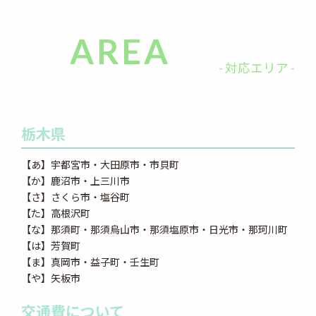
AREA
- 対応エリア -
栃木県
【あ】宇都宮市・大田原市・市貝町
【か】鹿沼市・上三川市
【さ】さくら市・塩谷町
【た】高根沢町
【な】那須町・那須烏山市・那須塩原市・日光市・那珂川町
【は】芳賀町
【ま】真岡市・益子町・壬生町
【や】矢板市
交通費について