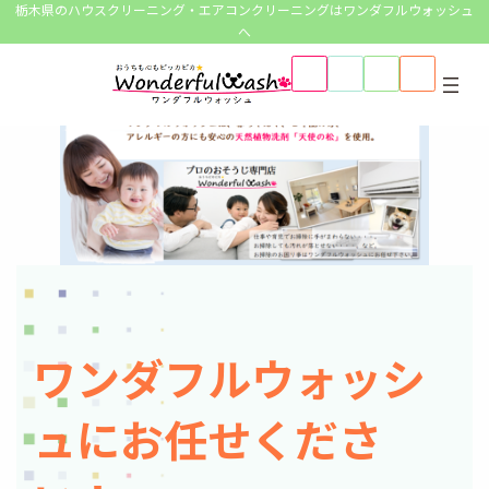
コ
ナ
栃木県のハウスクリーニング・エアコンクリーニングはワンダフルウォッシュ
ン
ビ
へ
テ
ゲ
ア
ア
ア
ア
ン
ー
イ
イ
イ
イ
コ
コ
コ
コ
ツ
シ
ン
ン
ン
ン
へ
ョ
リ
リ
リ
リ
ン
ン
ン
ン
ス
ン
ク
ク
ク
ク
キ
に
ッ
移
プ
動
ワンダフルウォッシ
ュにお任せくださ