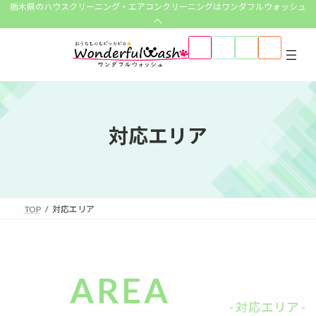
コ
ナ
栃木県のハウスクリーニング・エアコンクリーニングはワンダフルウォッシュ
ン
ビ
へ
テ
ゲ
ア
ア
ア
ア
ン
ー
イ
イ
イ
イ
コ
コ
コ
コ
ツ
シ
ン
ン
ン
ン
へ
ョ
リ
リ
リ
リ
ン
ン
ン
ン
ス
ン
ク
ク
ク
ク
キ
に
ッ
移
対応エリア
プ
動
TOP
対応エリア
AREA
- 対応エリア -